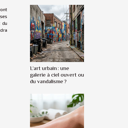
ront
ises
t du
dra
L’art urbain : une
galerie à ciel ouvert ou
du vandalisme ?