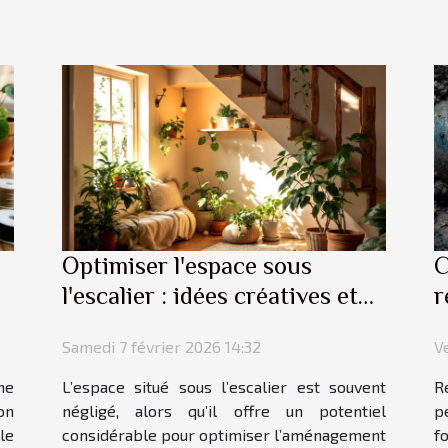
Optimiser l'espace sous
C
l'escalier : idées créatives et
r
pratiques
o
Samedi 7 février 2026 14:32
V
ne
L’espace situé sous l’escalier est souvent
R
on
négligé, alors qu’il offre un potentiel
p
le
considérable pour optimiser l’aménagement
f