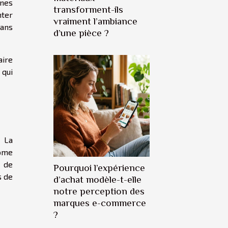
nnes
transforment-ils
nter
vraiment l’ambiance
dans
d’une pièce ?
aire
 qui
. La
rome
é de
Pourquoi l’expérience
s de
d’achat modèle-t-elle
notre perception des
marques e-commerce
?