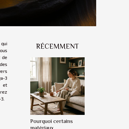
 qui
RÉCEMMENT
tous
t de
 des
ers
ga-3
e et
vrez
-3.
Pourquoi certains
matériaux