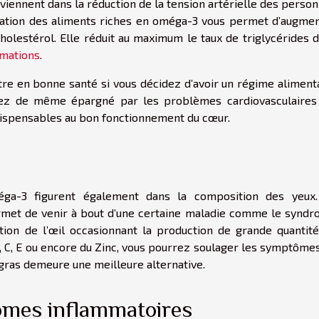
viennent dans la réduction de la tension artérielle des perso
mation des aliments riches en oméga-3 vous permet d’augme
cholestérol. Elle réduit au maximum le taux de triglycérides 
rmations
.
tre en bonne santé si vous décidez d’avoir un régime aliment
rez de même épargné par les problèmes cardiovasculaires
ndispensables au bon fonctionnement du cœur.
éga-3 figurent également dans la composition des yeux
met de venir à bout d’une certaine maladie comme le synd
ction de l’œil occasionnant la production de grande quantit
 C, E ou encore du Zinc, vous pourrez soulager les symptôme
 gras demeure une meilleure alternative.
ômes inflammatoires