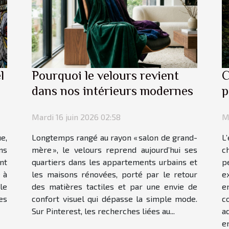
l
Pourquoi le velours revient
C
dans nos intérieurs modernes
p
Mardi 16 juin 2026 02:58
M
e,
Longtemps rangé au rayon « salon de grand-
L
ns
mère », le velours reprend aujourd’hui ses
c
nt
quartiers dans les appartements urbains et
p
 à
les maisons rénovées, porté par le retour
e
le
des matières tactiles et par une envie de
e
es
confort visuel qui dépasse la simple mode.
c
Sur Pinterest, les recherches liées au...
a
e