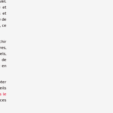
ail.
e et
s et
e de
, ce
chir
res,
els,
r de
t en
pter
eils
s le
aces