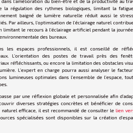
f dans l’amélioration du bien-être et de la productivité au trav
e la régulation des rythmes biologiques, limitant la fatigu
nement baigné de lumière naturelle réduit aussi le stres
és. Par ailleurs, l’optimisation de l’éclairage naturel contribu
limitant le recours à l’éclairage artificiel pendant la journée
e environnementale des bureaux.
 les espaces professionnels, il est conseillé de réflé
ux. L’orientation des postes de travail près des fenêt
riaux réfléchissants, ou encore la limitation des obstacles visu
lumière. L’expert en charge pourra aussi analyser le facteu
ions lumineuses optimales dans l’ensemble de l’espace, tou
pes.
asse par une réflexion globale et personnalisée afin d’ada
couvrir diverses stratégies concrètes et bénéficier de cons
 naturel efficace, il est recommandé de consulter le
lien ver
sources spécialisées sont disponibles sur la création d’esp