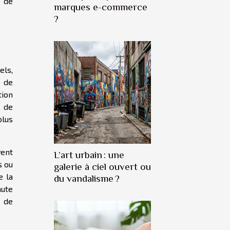
s de
marques e-commerce
?
els,
e de
tion
n de
plus
vent
L’art urbain : une
s ou
galerie à ciel ouvert ou
e la
du vandalisme ?
aute
t de