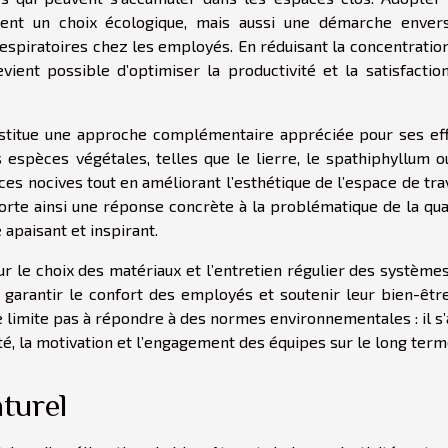
ent un choix écologique, mais aussi une démarche enver
respiratoires chez les employés. En réduisant la concentratio
vient possible d’optimiser la productivité et la satisfactio
onstitue une approche complémentaire appréciée pour ses ef
nes espèces végétales, telles que le lierre, le spathiphyllum o
es nocives tout en améliorant l’esthétique de l’espace de trav
orte ainsi une réponse concrète à la problématique de la qua
e apaisant et inspirant.
sur le choix des matériaux et l’entretien régulier des système
 garantir le confort des employés et soutenir leur bien-êtr
e se limite pas à répondre à des normes environnementales : il s’
té, la motivation et l’engagement des équipes sur le long term
aturel