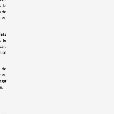
s la
n de
n au
fets
u le
ail.
lité
s de
e au
agit
e.