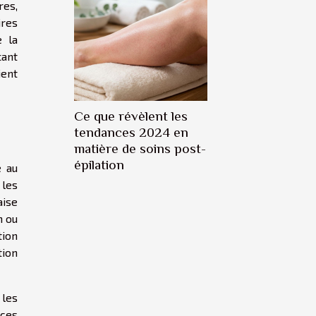
res,
ires
e la
çant
ient
Ce que révèlent les
tendances 2024 en
matière de soins post-
épilation
e au
 les
aise
n ou
tion
tion
 les
 ces