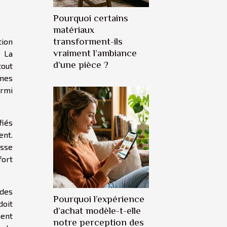
Pourquoi certains
matériaux
transforment-ils
tion
vraiment l’ambiance
. La
d’une pièce ?
tout
èmes
armi
fiés
ent.
asse
fort
 des
Pourquoi l’expérience
doit
d’achat modèle-t-elle
ment
notre perception des