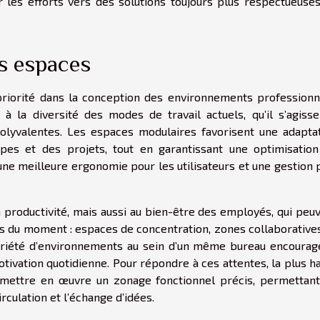
r les efforts vers des solutions toujours plus respectueuse
des espaces
riorité dans la conception des environnements professionn
à la diversité des modes de travail actuels, qu’il s’agiss
polyvalentes. Les espaces modulaires favorisent une adapta
pes et des projets, tout en garantissant une optimisatio
s une meilleure ergonomie pour les utilisateurs et une gestion 
a productivité, mais aussi au bien-être des employés, qui peu
tés du moment : espaces de concentration, zones collaborative
variété d’environnements au sein d’un même bureau encourag
 motivation quotidienne. Pour répondre à ces attentes, la plus h
 mettre en œuvre un zonage fonctionnel précis, permettan
irculation et l’échange d’idées.