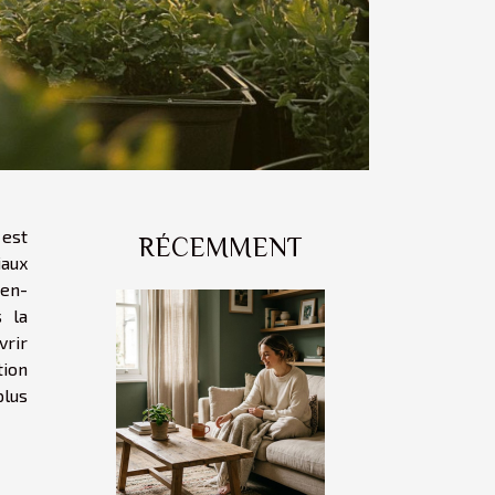
 est
RÉCEMMENT
iaux
ien-
s la
vrir
tion
plus