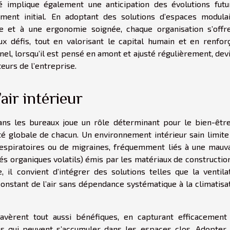
implique également une anticipation des évolutions futu
sement initial. En adoptant des solutions d’espaces modula
e et à une ergonomie soignée, chaque organisation s’offr
ux défis, tout en valorisant le capital humain et en renfor
nel, lorsqu’il est pensé en amont et ajusté régulièrement, dev
teurs de l’entreprise.
’air intérieur
dans les bureaux joue un rôle déterminant pour le bien-êtr
nté globale de chacun. Un environnement intérieur sain limite
s respiratoires ou de migraines, fréquemment liés à une mauv
s organiques volatils) émis par les matériaux de constructio
, il convient d’intégrer des solutions telles que la ventila
onstant de l’air sans dépendance systématique à la climatisa
avèrent tout aussi bénéfiques, en capturant efficacement
bles qui peuvent s’accumuler dans les espaces clos. Adopter