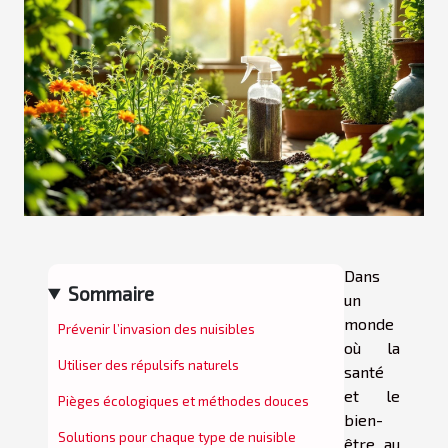
Dans
Sommaire
un
monde
Prévenir l’invasion des nuisibles
où la
Utiliser des répulsifs naturels
santé
et le
Pièges écologiques et méthodes douces
bien-
Solutions pour chaque type de nuisible
être au