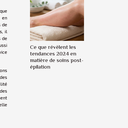
ique
e en
s de
, il
s de
ussi
Ce que révèlent les
vice
tendances 2024 en
matière de soins post-
épilation
ons
 des
lité
 des
ment
elle