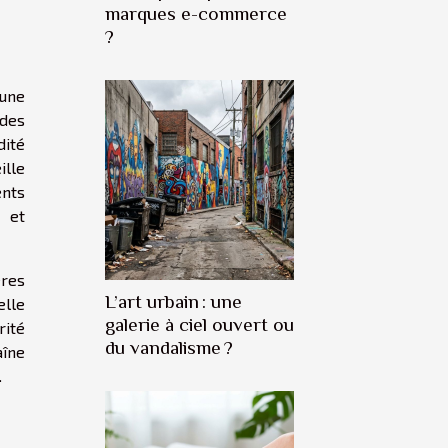
marques e-commerce
?
 une
des
dité
lle
ents
é et
ères
L’art urbain : une
elle
galerie à ciel ouvert ou
rité
du vandalisme ?
aîne
.