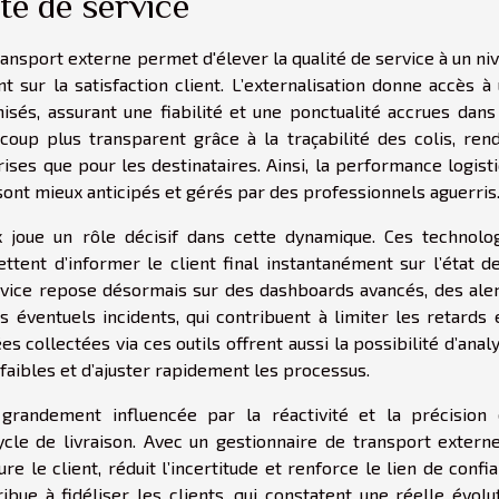
ité de service
ransport externe permet d'élever la qualité de service à un ni
t sur la satisfaction client. L’externalisation donne accès à
sés, assurant une fiabilité et une ponctualité accrues dans
aucoup plus transparent grâce à la traçabilité des colis, ren
ises que pour les destinataires. Ainsi, la performance logist
sont mieux anticipés et gérés par des professionnels aguerris
ux joue un rôle décisif dans cette dynamique. Ces technolo
ettent d’informer le client final instantanément sur l’état d
rvice repose désormais sur des dashboards avancés, des ale
 éventuels incidents, qui contribuent à limiter les retards 
es collectées via ces outils offrent aussi la possibilité d’anal
 faibles et d’ajuster rapidement les processus.
grandement influencée par la réactivité et la précision
cle de livraison. Avec un gestionnaire de transport externe
sure le client, réduit l’incertitude et renforce le lien de confi
bue à fidéliser les clients, qui constatent une réelle évolu