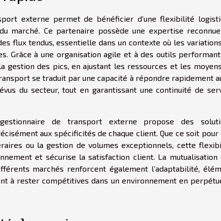
port externe permet de bénéficier d’une flexibilité logist
s du marché. Ce partenaire possède une expertise reconnu
es flux tendus, essentielle dans un contexte où les variation
s. Grâce à une organisation agile et à des outils performants
la gestion des pics, en ajustant les ressources et les moyen
transport se traduit par une capacité à répondre rapidement a
évus du secteur, tout en garantissant une continuité de ser
gestionnaire de transport externe propose des soluti
cisément aux spécificités de chaque client. Que ce soit pour
éraires ou la gestion de volumes exceptionnels, cette flexibi
onnement et sécurise la satisfaction client. La mutualisation
ifférents marchés renforcent également l’adaptabilité, élé
ant à rester compétitives dans un environnement en perpétu