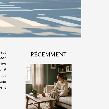
peut
RÉCEMMENT
pter
les
vité
 cet
 une
ent