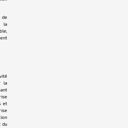
e de
r la
ble,
ient
vité
r la
sant
rise
s et
rise
tion
t du