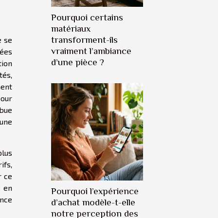
Pourquoi certains
matériaux
transforment-ils
e se
vraiment l’ambiance
iées
d’une pièce ?
tion
tés,
ment
pour
ibue
 une
plus
ifs,
r ce
 en
Pourquoi l’expérience
ance
d’achat modèle-t-elle
notre perception des