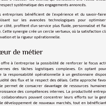
n respect systématique des engagements annoncés.
 entreprises bénéficient de l’expérience et du savoir-fair
talisant sur les avancées technologiques pour optimise
r côté, profitent d’un service plus fluide, personnalisé et fia
e. Cette synergie crée un cercle vertueux, où la satisfaction cl
novation et la rigueur opérationnelle.
œur de métier
offre à l’entreprise la possibilité de renforcer le focus acti
nternes des tâches logistiques complexes. En optant pou
re la responsabilité opérationnelle à un gestionnaire dispo
luidité des flux et le respect des délais. Cette approche favo
 elle permet de consacrer davantage de ressources humaine
 croissance des compétences internes. La productivité entrep
 collaborateurs pouvant concentrer leurs efforts sur la ges
et le développement de nouveaux marchés, tout en bénéfician