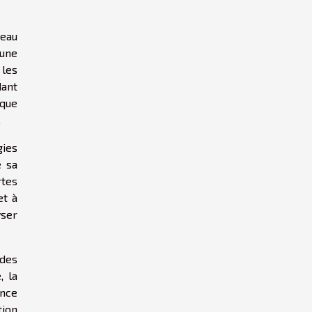
veau
 une
 les
dant
ique
.
gies
e sa
rtes
et à
yser
 des
, la
ance
tion